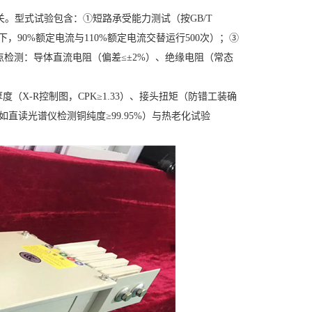
。型式试验包含：①短路承受能力测试（按GB/T
境下，90%额定电流与110%额定电流交替运行500次）；③
重点检测：导体直流电阻（偏差≤±2%）、绝缘电阻（常态
。
（X-R控制图，CPK≥1.33）、接头扭矩（防错工装确
直读光谱仪检测铜纯度≥99.95%）与热老化试验
。