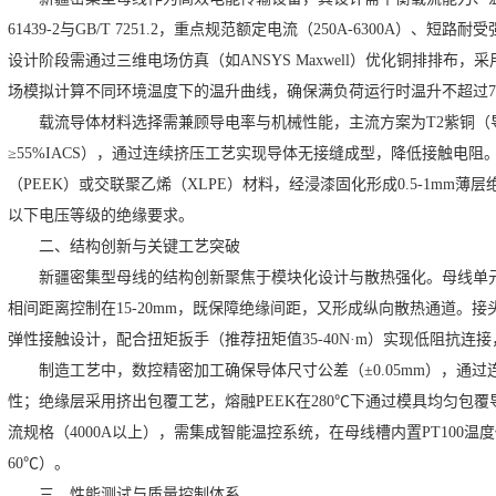
61439-2与GB/T 7251.2，重点规范额定电流（250A-6300A）、短路
设计阶段需通过三维电场仿真（如ANSYS Maxwell）优化铜排排布，
场模拟计算不同环境温度下的温升曲线，确保满负荷运行时温升不超过70K（参
载流导体材料选择需兼顾导电率与机械性能，主流方案为T2紫铜（导电率
≥55%IACS），通过连续挤压工艺实现导体无接缝成型，降低接触电阻
（PEEK）或交联聚乙烯（XLPE）材料，经浸漆固化形成0.5-1mm薄层绝
以下电压等级的绝缘要求。
二、结构创新与关键工艺突破
新疆密集型母线的结构创新聚焦于模块化设计与散热强化。母线单元
相间距离控制在15-20mm，既保障绝缘间距，又形成纵向散热通道。接头
弹性接触设计，配合扭矩扳手（推荐扭矩值35-40N·m）实现低阻抗连接，
制造工艺中，数控精密加工确保导体尺寸公差（±0.05mm），通过连续
性；绝缘层采用挤出包覆工艺，熔融PEEK在280℃下通过模具均匀包覆
流规格（4000A以上），需集成智能温控系统，在母线槽内置PT100
60℃）。
三、性能测试与质量控制体系