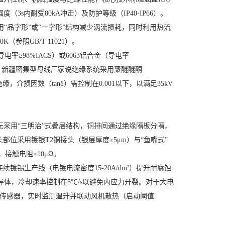
耐受强度（3s内耐受80kA冲击）及防护等级（IP40-IP66）。
采用“品字形”或“一字形”结构减少涡流损耗，同时利用热流
照GB/T 11021）。
≥98%IACS）或6063铝合金（导电率
。
新疆密集型母线厂家说
绝缘系统采用聚醚醚酮
缘，介损因数（tanδ）需控制在0.001以下，以满足35kV
采用“三明治”式叠层结构，铜排间通过绝缘隔板分隔，
部位采用镀银T2铜接头（银层厚度≥5μm）与“鱼嘴式”
接触电阻≤10μΩ。
镀锡生产线（电镀电流密度15-20A/dm²）提升耐腐蚀
导体，冷却速率控制在5℃/s以避免内应力开裂。对于大电
温度传感器，实时监测温升并联动风机散热（启动阈值