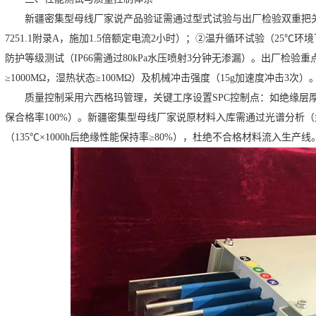
新疆密集型母线厂家说
产品验证需通过型式试验与出厂检验双重把关
7251.1附录A，施加1.5倍额定电流2小时）；②温升循环试验（25℃环
防护等级测试（IP66需通过80kPa水压喷射3分钟无渗漏）。出厂检验
≥1000MΩ，湿热状态≥100MΩ）及机械冲击强度（15g加速度冲击3次）
质量控制采用六西格玛管理，关键工序设置SPC控制点：如绝缘层厚度
保合格率100%）。
新疆密集型母线厂家说
原材料入库需通过光谱分析（如
（135℃×1000h后绝缘性能保持率≥80%），杜绝不合格材料流入生产线