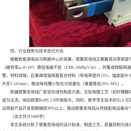
四、行业趋势与技术迭代方向
随着新能源电站与数据中心的发展，密集型母线正朝着高功率密度
（磁导率μ≥8×10⁴）降低电磁干扰（EMI≤50dBμV/m），并集成物
警。材料领域，石墨烯增强铜基复合材料（导电率提升15%，强度提升30
升至5.5A/mm²，推动母线槽小型化与轻量化（重量降低20%-30%）。
新疆密集型母线厂家说
在绿色制造方面，无铅电镀工艺（如柠檬酸体
成为主流，响应欧盟RoHS 2.0环保指令。同时，数字孪生技术的引
试将新产品开发周期缩短30%以上，推动密集型母线从传统配电设备向“
（全文共计1000字）
本文系统分析了密集型母线的设计标准、制造工艺、质量控制与技