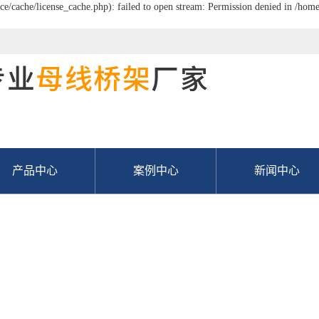
/cache/license_cache.php): failed to open stream: Permission denied in /hom
产品中心
案例中心
新闻中心
五家渠密集型母线
公司新闻
五家渠空气型母线
行业新闻
五家渠高压母线桥
技术知识
家渠槽式电缆桥架
常见问题解答
家渠梯式电缆桥架