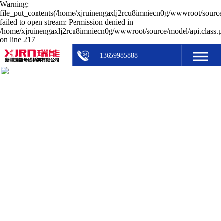
Warning:
file_put_contents(/home/xjruinengaxlj2rcu8imniecn0g/wwwroot/source
failed to open stream: Permission denied in
/home/xjruinengaxlj2rcu8imniecn0g/wwwroot/source/model/api.class.
on line 217
13659985888